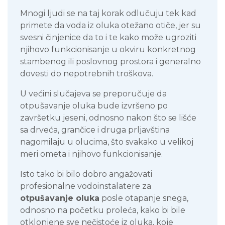
Mnogi ljudi se na taj korak odlučuju tek kad
primete da voda iz oluka otežano otiče, jer su
svesni činjenice da to i te kako može ugroziti
njihovo funkcionisanje u okviru konkretnog
stambenog ili poslovnog prostora i generalno
dovesti do nepotrebnih troškova.
U većini slučajeva se preporučuje da
otpušavanje oluka bude izvršeno po
završetku jeseni, odnosno nakon što se lišće
sa drveća, grančice i druga prljavština
nagomilaju u olucima, što svakako u velikoj
meri ometa i njihovo funkcionisanje.
Isto tako bi bilo dobro angažovati
profesionalne vodoinstalatere za
otpušavanje oluka
posle otapanje snega,
odnosno na početku proleća, kako bi bile
otklonjene sve nečistoće iz oluka, koje