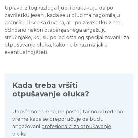
Upravo iz tog razloga ljudi i praktikuju da po
završetku jeseni, kada se u olucima nagomilaju
grančice i lišće sa drveća, ali i po završetku zime,
odnosno nakon otapanja snega angažuju
stručnjake, koji su pored ostalog specijalizovani i za
otpušavanje oluka, kako ne bi razmišljali o
eventualnoj šteti.
Kada treba vršiti
otpušavanje oluka?
Uopšteno rečeno, ne postoji tačno određeno
vreme kada se preporučuje da budu
angažovani
profesionalci za otpušavanje
oluka
.