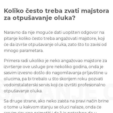
Koliko često treba zvati majstora
za otpušavanje oluka?
Naravno da nije moguće dati uopšten odgovor na
pitanje koliko često treba angažovati majstore, koji
će da izvrše otpušavanje oluka, zato što to zavisi od
mnogo parametara.
Primera radi ukoliko je neko angažovao majstore za
izvršenje ove usluge pre nekoliko godina, onda je
sasvim izvesno došlo do nagomilavanja prljavštine u
olucima, pa bi trebalo u što skorijem roku pozvati
vodoinstalaterski servis koji će izvršiti profesionalno
otpušavanje oluka.
Sa druge strane, ako neko zaista na pravi način brine
o tome u kakvom stanju se oluci nalaze, onda će