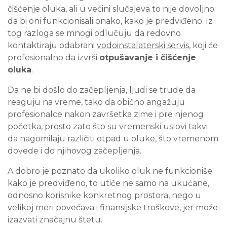
čišćenje oluka, ali u većini slučajeva to nije dovoljno
da bi oni funkcionisali onako, kako je predviđeno. Iz
tog razloga se mnogi odlučuju da redovno
kontaktiraju odabrani
vodoinstalaterski servis
, koji će
profesionalno da izvrši
otpušavanje i čišćenje
oluka
.
Da ne bi došlo do začepljenja, ljudi se trude da
reaguju na vreme, tako da obično angažuju
profesionalce nakon završetka zime i pre njenog
početka, prosto zato što su vremenski uslovi takvi
da nagomilaju različiti otpad u oluke, što vremenom
dovede i do njihovog začepljenja.
A dobro je poznato da ukoliko oluk ne funkcioniše
kako je predviđeno, to utiče ne samo na ukućane,
odnosno korisnike konkretnog prostora, nego u
velikoj meri povećava i finansijske troškove, jer može
izazvati značajnu štetu.