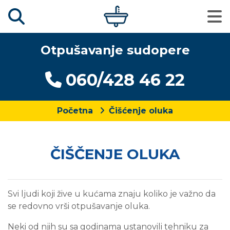
Otpušavanje sudopere
060/428 46 22
Početna
Čišćenje oluka
ČIŠČENJE OLUKA
Svi ljudi koji žive u kućama znaju koliko je važno da
se redovno vrši otpušavanje oluka.
Neki od njih su sa godinama ustanovili tehniku za