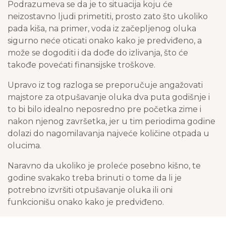
Podrazumeva se da je to situacija koju će
neizostavno ljudi primetiti, prosto zato što ukoliko
pada kiša, na primer, voda iz začepljenog oluka
sigurno neće oticati onako kako je predviđeno, a
može se dogoditi i da dođe do izlivanja, što će
takođe povećati finansijske troškove.
Upravo iz tog razloga se preporučuje angažovati
majstore za otpušavanje oluka dva puta godišnje i
to bi bilo idealno neposredno pre početka zime i
nakon njenog završetka, jer u tim periodima godine
dolazi do nagomilavanja najveće količine otpada u
olucima.
Naravno da ukoliko je proleće posebno kišno, te
godine svakako treba brinuti o tome da li je
potrebno izvršiti otpušavanje oluka ili oni
funkcionišu onako kako je predviđeno.