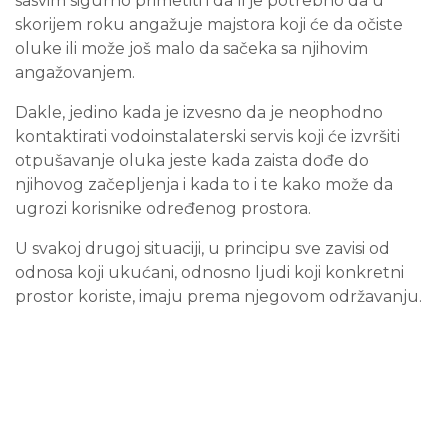
sasvim sigurno primetiti i da li je potrebno da u
skorijem roku angažuje majstora koji će da očiste
oluke ili može još malo da sačeka sa njihovim
angažovanjem.
Dakle, jedino kada je izvesno da je neophodno
kontaktirati vodoinstalaterski servis koji će izvršiti
otpušavanje oluka jeste kada zaista dođe do
njihovog začepljenja i kada to i te kako može da
ugrozi korisnike određenog prostora.
U svakoj drugoj situaciji, u principu sve zavisi od
odnosa koji ukućani, odnosno ljudi koji konkretni
prostor koriste, imaju prema njegovom održavanju.