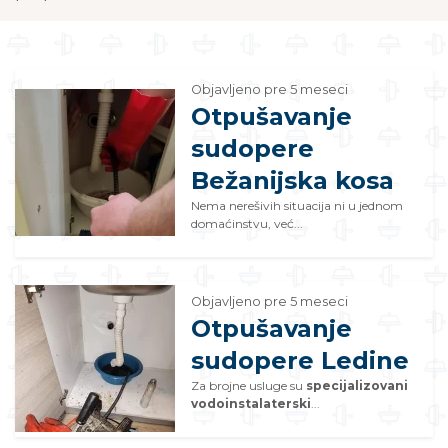
Objavljeno pre 5 meseci
Otpušavanje
sudopere
Bežanijska kosa
Nema nerešivih situacija ni u jednom
domaćinstvu, već...
Objavljeno pre 5 meseci
Otpušavanje
sudopere Ledine
Za brojne usluge su
specijalizovani
vodoinstalaterski
...