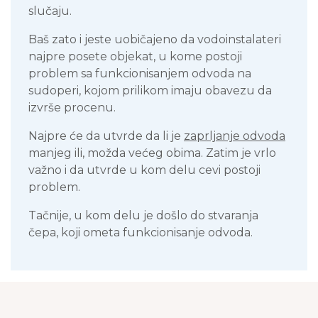
slučaju.
Baš zato i jeste uobičajeno da vodoinstalateri
najpre posete objekat, u kome postoji
problem sa funkcionisanjem odvoda na
sudoperi, kojom prilikom imaju obavezu da
izvrše procenu.
Najpre će da utvrde da li je
zaprljanje odvoda
manjeg ili, možda većeg obima. Zatim je vrlo
važno i da utvrde u kom delu cevi postoji
problem.
Tačnije, u kom delu je došlo do stvaranja
čepa, koji ometa funkcionisanje odvoda.