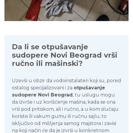
Da li se otpušavanje
sudopere Novi Beograd vrši
ručno ili mašinski?
Uzevši u obzir da vodoinstalateri koji su, pored
ostalog specijalizovani i za
otpušavanje
sudopere Novi Beograd
, tu uslugu mogu
da izvrše i uz korišćenje mašina, kada se ona
vrši pod pritiskom, ali i ručno, a u kom slučaju
koriste ili vakum gumu ili ručnu sajlu, to
isključivo od mišljenja samog majstora i zavisi
na koji način će da je izvrši u konkretnom