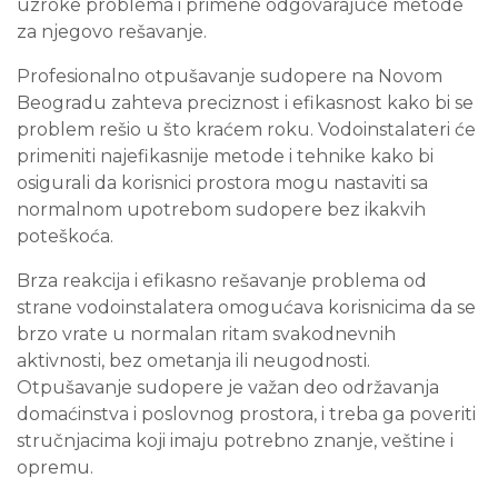
uzroke problema i primene odgovarajuće metode
za njegovo rešavanje.
Profesionalno otpušavanje sudopere na Novom
Beogradu zahteva preciznost i efikasnost kako bi se
problem rešio u što kraćem roku. Vodoinstalateri će
primeniti najefikasnije metode i tehnike kako bi
osigurali da korisnici prostora mogu nastaviti sa
normalnom upotrebom sudopere bez ikakvih
poteškoća.
Brza reakcija i efikasno rešavanje problema od
strane vodoinstalatera omogućava korisnicima da se
brzo vrate u normalan ritam svakodnevnih
aktivnosti, bez ometanja ili neugodnosti.
Otpušavanje sudopere je važan deo održavanja
domaćinstva i poslovnog prostora, i treba ga poveriti
stručnjacima koji imaju potrebno znanje, veštine i
opremu.