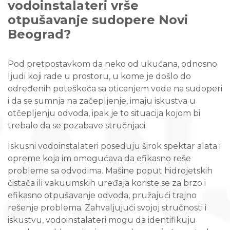
vodoinstalateri vrše
otpušavanje sudopere Novi
Beograd?
Pod pretpostavkom da neko od ukućana, odnosno
ljudi koji rade u prostoru, u kome je došlo do
određenih poteškoća sa oticanjem vode na sudoperi
i da se sumnja na začepljenje, imaju iskustva u
otčepljenju odvoda, ipak je to situacija kojom bi
trebalo da se pozabave stručnjaci.
Iskusni vodoinstalateri poseduju širok spektar alata i
opreme koja im omogućava da efikasno reše
probleme sa odvodima. Mašine poput hidrojetskih
čistača ili vakuumskih uređaja koriste se za brzo i
efikasno otpušavanje odvoda, pružajući trajno
rešenje problema. Zahvaljujući svojoj stručnosti i
iskustvu, vodoinstalateri mogu da identifikuju