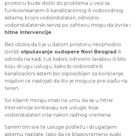
prostoru bude došlo do problema u vezi sa
funkcionisanjem ili kanalizacionog ili vodovodnog
sistema, brojni vodoinstalateri, odnosno
vodoinstalaterski servisi po zahtevu mogu da izvrše i
hitne intervencije
.
Bez obzira da li je u datom prostoru neophodno
izvršiti
otpušavanje sudopere Novi Beograd
ili
odvoda na kadi, tuš kabini, odnosno lavabou ili bilo
koju drugu uslugu, kako bi vodovodni ili
kanalizacioni sistem bio osposobljen za korišćenje,
majstori će nastojati da što je moguće pre izađu na
teren.
Svi klijenti moraju imati na umu da se u hitne
intervencije svrstavaju sve usluge, koje
vodoinstalateri vrše nakon radnog vremena.
Samim tim sve te usluge podležu i drugačijem
sistemu naplate, tako da će blagovremeno svaki