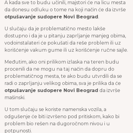
A kada sve to budu učinili, majstori će na licu mesta
da donesu odluku o tome na koji način će da izvrše
otpušavanje sudopere Novi Beograd
.
U slučaju da je problematično mesto lakše
dostupno i da je u pitanju zaprljanje manjeg obima,
vodoinstalateri će pokušati da reše problem ili uz
korišćenje vakum gume ili uz korišćenje ručne sajle.
Međutim, ako oni prilikom izlaska na teren budu
procenili da ne mogu na taj način da dopru do
problematičnog mesta, te ako budu utvrdili da se
radi o zaprljanju velikog obima, sva je prilika da će
otpušavanje sudopere Novi Beograd
da izvrše
mašinski.
U tom slučaju se koriste namenska vozila, a
odgušenje će biti izvršeno pod pritiskom, kako bi
problem bio rešen na dugoročnom nivou i u
potpunosti.