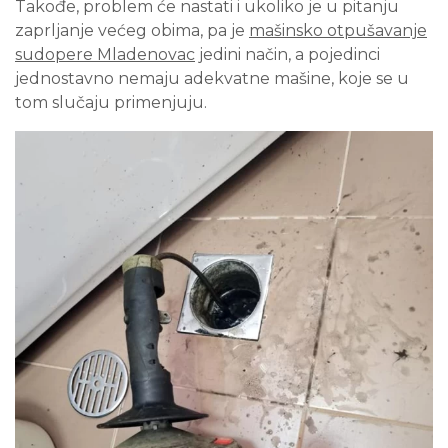
Takođe, problem će nastati i ukoliko je u pitanju
zaprljanje većeg obima, pa je
mašinsko otpušavanje
sudopere Mladenovac
jedini način, a pojedinci
jednostavno nemaju adekvatne mašine, koje se u
tom slučaju primenjuju.