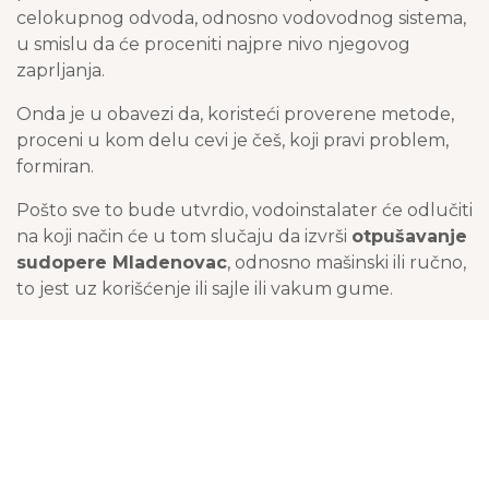
celokupnog odvoda, odnosno vodovodnog sistema,
u smislu da će proceniti najpre nivo njegovog
zaprljanja.
Onda je u obavezi da, koristeći proverene metode,
proceni u kom delu cevi je češ, koji pravi problem,
formiran.
Pošto sve to bude utvrdio, vodoinstalater će odlučiti
na koji način će u tom slučaju da izvrši
otpušavanje
sudopere Mladenovac
, odnosno mašinski ili ručno,
to jest uz korišćenje ili sajle ili vakum gume.