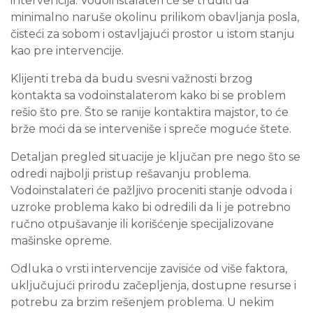
intervencija. Vodoinstalateri će se truditi da
minimalno naruše okolinu prilikom obavljanja posla,
čisteći za sobom i ostavljajući prostor u istom stanju
kao pre intervencije.
Klijenti treba da budu svesni važnosti brzog
kontakta sa vodoinstalaterom kako bi se problem
rešio što pre. Što se ranije kontaktira majstor, to će
brže moći da se interveniše i spreče moguće štete.
Detaljan pregled situacije je ključan pre nego što se
odredi najbolji pristup rešavanju problema.
Vodoinstalateri će pažljivo proceniti stanje odvoda i
uzroke problema kako bi odredili da li je potrebno
ručno otpušavanje ili korišćenje specijalizovane
mašinske opreme.
Odluka o vrsti intervencije zavisiće od više faktora,
uključujući prirodu začepljenja, dostupne resurse i
potrebu za brzim rešenjem problema. U nekim