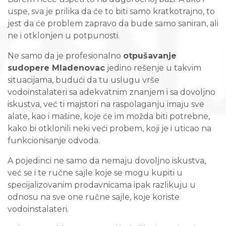
uspe, sva je prilika da će to biti samo kratkotrajno, to
jest da će problem zapravo da bude samo saniran, ali
ne i otklonjen u potpunosti.
Ne samo da je profesionalno
otpušavanje
sudopere Mladenovac
jedino rešenje u takvim
situacijama, budući da tu uslugu vrše
vodoinstalateri sa adekvatnim znanjem i sa dovoljno
iskustva, već ti majstori na raspolaganju imaju sve
alate, kao i mašine, koje će im možda biti potrebne,
kako bi otklonili neki veći probem, koji je i uticao na
funkcionisanje odvoda.
A pojedinci ne samo da nemaju dovoljno iskustva,
već se i te ručne sajle koje se mogu kupiti u
specijalizovanim prodavnicama ipak razlikuju u
odnosu na sve one ručne sajle, koje koriste
vodoinstalateri.