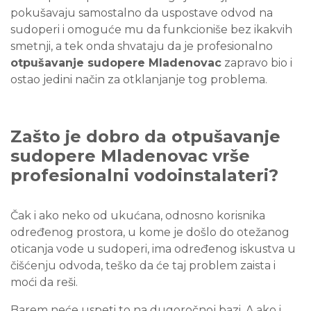
pokušavaju samostalno da uspostave odvod na
sudoperi i omoguće mu da funkcioniše bez ikakvih
smetnji, a tek onda shvataju da je profesionalno
otpušavanje sudopere Mladenovac
zapravo bio i
ostao jedini način za otklanjanje tog problema.
Zašto je dobro da otpušavanje
sudopere Mladenovac vrše
profesionalni vodoinstalateri?
Čak i ako neko od ukućana, odnosno korisnika
određenog prostora, u kome je došlo do otežanog
oticanja vode u sudoperi, ima određenog iskustva u
čišćenju odvoda, teško da će taj problem zaista i
moći da reši.
Barem neće uspeti to na dugoročnoj bazi. A ako i