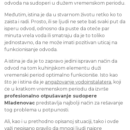
odvoda na sudoperi u dužem vremenskom periodu.
Međutim, istina je da u stvarnom životu retko ko to
zaista i radi. Prosto, ili se ljudi ne sete baš svaki put da
isperu odvod, odnosno da puste da oteče par
minuta vrela voda ili smatraju da je to toliko
jednostavno, da ne može imati pozitivan uticaj na
funkcionisanje odvoda.
A istina je da je to zapravo jedini ispravan način da
odvod na tom kuhinjskom elementu duži
vremenski period optimalno funkcioniše. Isto kao
što je i istina da je
angažovanje vodoinstalatera
, koji
će u kratkom vremenskom periodu da izvrše
profesionalno otpušavanje sudopere
Mladenovac
predstavlja najbolji način za rešavanje
tog problema u potpunosti.
Ali, kao i u prethodno opisanoj situaciji, tako i ovde
važi nepisano pravilo da mnogi ljudi najpre