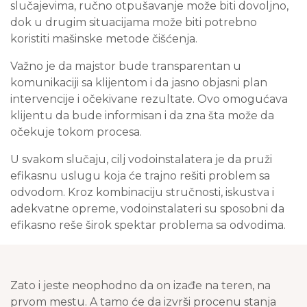
slučajevima, ručno otpušavanje može biti dovoljno,
dok u drugim situacijama može biti potrebno
koristiti mašinske metode čišćenja.
Važno je da majstor bude transparentan u
komunikaciji sa klijentom i da jasno objasni plan
intervencije i očekivane rezultate. Ovo omogućava
klijentu da bude informisan i da zna šta može da
očekuje tokom procesa.
U svakom slučaju, cilj vodoinstalatera je da pruži
efikasnu uslugu koja će trajno rešiti problem sa
odvodom. Kroz kombinaciju stručnosti, iskustva i
adekvatne opreme, vodoinstalateri su sposobni da
efikasno reše širok spektar problema sa odvodima.
Zato i jeste neophodno da on izađe na teren, na
prvom mestu. A tamo će da izvrši procenu stanja