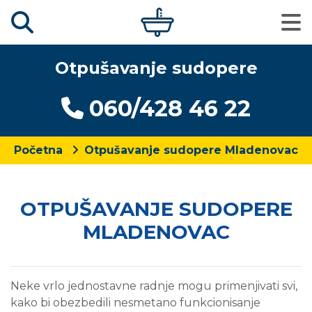
Otpušavanje sudopere
060/428 46 22
Početna
Otpušavanje sudopere Mladenovac
OTPUŠAVANJE SUDOPERE
MLADENOVAC
Neke vrlo jednostavne radnje mogu primenjivati svi,
kako bi obezbedili nesmetano funkcionisanje