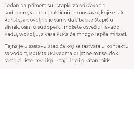
Jedan od primera su i štapići za održavanja
sudopere, veoma praktični i jednostavni, koji se lako
koriste, a dovoljno je samo da ubacite štapić u
slivnik, osim u sudoperu, možete osvežiti i lavabo,
kadu, wc šolju, a vaša kuća će mnogo lepše mirisati.
Tajna je u sastavu štapića koji se rastvara u kontaktu
sa vodom, ispuštajući veoma prijatne mirise, dok
sastojci čiste cevi i ispuštaju lep i priatan miris.