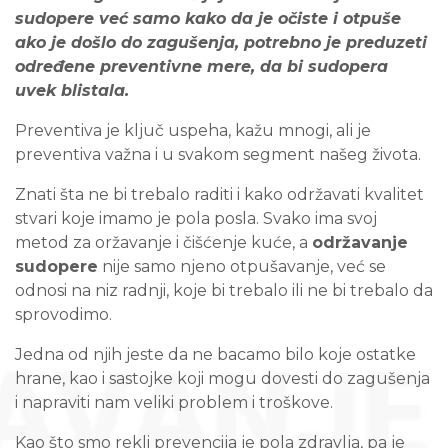
sudopere već samo kako da je očiste i otpuše
ako je došlo do zagušenja, potrebno je preduzeti
određene preventivne mere, da bi sudopera
uvek blistala.
Preventiva je ključ uspeha, kažu mnogi, ali je
preventiva važna i u svakom segment našeg života.
Znati šta ne bi trebalo raditi i kako održavati kvalitet
stvari koje imamo je pola posla. Svako ima svoj
metod za oržavanje i čišćenje kuće, a
održavanje
sudopere
nije samo njeno otpušavanje, već se
odnosi na niz radnji, koje bi trebalo ili ne bi trebalo da
sprovodimo.
Jedna od njih jeste da ne bacamo bilo koje ostatke
hrane, kao i sastojke koji mogu dovesti do zagušenja
i napraviti nam veliki problem i troškove.
Kao što smo rekli prevencija je pola zdravlja, pa je