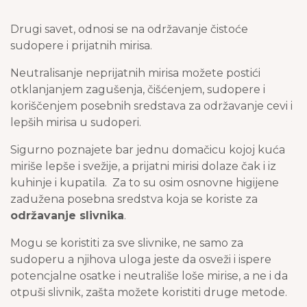
Drugi savet, odnosi se na održavanje čistoće
sudopere i prijatnih mirisa.
Neutralisanje neprijatnih mirisa možete postići
otklanjanjem zagušenja, čišćenjem, sudopere i
koriščenjem posebnih sredstava za održavanje cevi i
lepših mirisa u sudoperi.
Sigurno poznajete bar jednu domačicu kojoj kuća
miriše lepše i svežije, a prijatni mirisi dolaze čak i iz
kuhinje i kupatila. Za to su osim osnovne higijene
zadužena posebna sredstva koja se koriste za
održavanje slivnika
.
Mogu se koristiti za sve slivnike, ne samo za
sudoperu a njihova uloga jeste da osveži i ispere
potencjalne osatke i neutrališe loše mirise, a ne i da
otpuši slivnik, zašta možete koristiti druge metode.