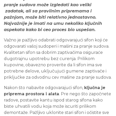
pranje sudova može izgledati kao veliki
zadatak, ali sa pravilnim pripremama i
pažnjom, može biti relativno jednostavno.
Najvažnije je imati na umu nekoliko ključnih
aspekata kako bi ceo proces bio uspešan.
Važno je pažljivo odabrati odgovarajući sifon koji će
odgovarati vašoj sudoperi i mašini za pranje sudova.
Kvalitetan sifon sa dobrim zaptivačima osiguraće
dugotrajnu upotrebu bez curenja. Prilikom
kupovine, obavezno proverite da li sifon ima sve
potrebne delove, uključujući gumene zaptivače i
priključke za odvodnu cev mašine za pranje sudova.
Nakon što nabavite odgovarajući sifon,
ključna je
priprema prostora i alata
. Pre nego što započnete
radove, postavite kantu ispod starog sifona kako
biste uhvatili vodu koja može iscuriti prilikom
demontaže. Pažljivo uklonite stari sifon i očistite sve