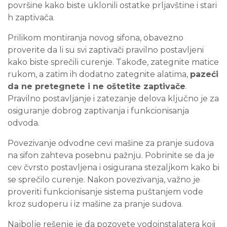
površine kako biste uklonili ostatke prljavštine i stari
h zaptivača.
Prilikom montiranja novog sifona, obavezno
proverite da li su svi zaptivači pravilno postavljeni
kako biste sprečili curenje. Takođe, zategnite matice
rukom, a zatim ih dodatno zategnite alatima,
pazeći
da ne pretegnete i ne oštetite zaptivače
.
Pravilno postavljanje i zatezanje delova ključno je za
osiguranje dobrog zaptivanja i funkcionisanja
odvoda.
Povezivanje odvodne cevi mašine za pranje sudova
na sifon zahteva posebnu pažnju. Pobrinite se da je
cev čvrsto postavljena i osigurana stezaljkom kako bi
se sprečilo curenje. Nakon povezivanja, važno je
proveriti funkcionisanje sistema puštanjem vode
kroz sudoperu i iz mašine za pranje sudova.
Najbolje rešenje je da pozovete vodoinstalatera koji