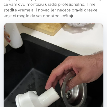
će vam ovu montažu uraditi profesionalno. Time
štedite vreme ali i novac, jer nećete praviti greške
koje bi mogle da vas dodatno koštaju.