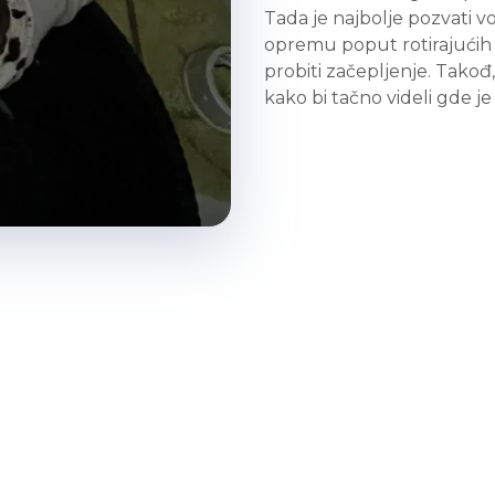
Tada je najbolje pozvati v
opremu poput rotirajućih 
probiti začepljenje. Takođ
kako bi tačno videli gde j