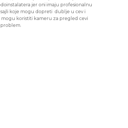
odoinstalatera jer oni imaju profesionalnu
sajli koje mogu dopreti dublje u cev i
, mogu koristiti kameru za pregled cevi
e problem.