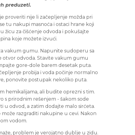
h preduzeti.
je proveriti nije li začepljenje možda pri
e tu nakupi masnoća i ostaci hrane koji
u žicu za čišćenje odvoda i pokušajte
upina koje možete izvući.
 za vakum gumu. Napunite sudoperu sa
je otvor odvoda. Stavite vakum gumu
mpajte gore-dole barem desetak puta.
čepljenje probija i voda počinje normalno
rve, ponovite postupak nekoliko puta.
 hemikalijama, ali budite oprezni s tim.
vo s prirodnim rešenjem - šakom sode
i u odvod, a zatim dodajte malo sirćeta.
o može razgraditi nakupine u cevi. Nakon
ućom vodom.
aže, problem je verojatno dublje u zidu.