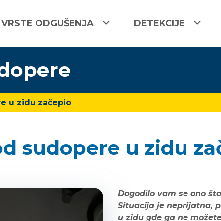
VRSTE ODGUŠENJA
DETEKCIJE
udopere
e u zidu začepio
d sudopere u zidu za
Dogodilo vam se ono što 
Situacija je neprijatna
u zidu gde ga ne možete v