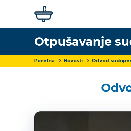
Otpušavanje s
Početna
Novosti
Odvod sudoper
Odvo