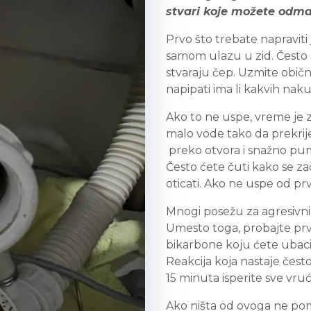
stvari koje možete odma
Prvo što trebate napraviti 
samom ulazu u zid. Često s
stvaraju čep. Uzmite običn
napipati ima li kakvih nak
Ako to ne uspe, vreme je
malo vode tako da prekri
preko otvora i snažno pu
Često ćete čuti kako se za
oticati. Ako ne uspe od p
Mnogi posežu za agresivnim
Umesto toga, probajte pr
bikarbone koju ćete ubacit
Reakcija koja nastaje čest
15 minuta isperite sve vr
Ako ništa od ovoga ne pom