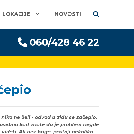
LOKACIJE
NOVOSTI
060/428 46 22
čepio
niko ne želi - odvod u zidu se začepio.
, posebno kad znate da je problem negde
ideti. Ali bez brige, postoji nekoliko