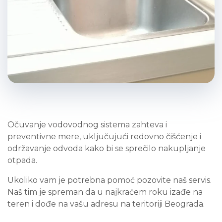
Očuvanje vodovodnog sistema zahteva i
preventivne mere, uključujući redovno čišćenje i
održavanje odvoda kako bi se sprečilo nakupljanje
otpada.
Ukoliko vam je potrebna pomoć pozovite naš servis.
Naš tim je spreman da u najkraćem roku izađe na
teren i dođe na vašu adresu na teritoriji Beograda.