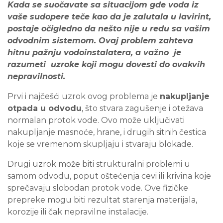
Kada se suočavate sa situacijom gde voda iz
vaše sudopere teče kao da je zalutala u lavirint,
postaje očigledno da nešto nije u redu sa vašim
odvodnim sistemom. Ovaj problem zahteva
hitnu pažnju vodoinstalatera, a važno je
razumeti uzroke koji mogu dovesti do ovakvih
nepravilnosti.
Prvi i najčešći uzrok ovog problema je
nakupljanje
otpada u odvodu
, što stvara zagušenje i otežava
normalan protok vode. Ovo može uključivati
nakupljanje masnoće, hrane, i drugih sitnih čestica
koje se vremenom skupljaju i stvaraju blokade.
Drugi uzrok može biti strukturalni problemi u
samom odvodu, poput oštećenja cevi ili krivina koje
sprečavaju slobodan protok vode. Ove fizičke
prepreke mogu biti rezultat starenja materijala,
korozije ili čak nepravilne instalacije.