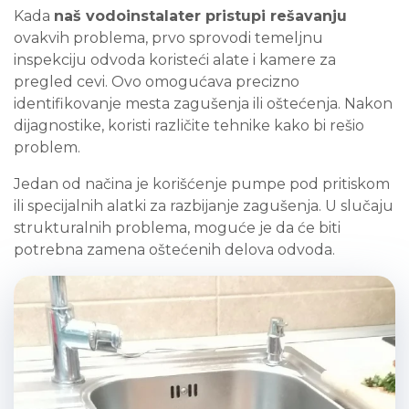
Kada
naš vodoinstalater pristupi rešavanju
ovakvih problema, prvo sprovodi temeljnu
inspekciju odvoda koristeći alate i kamere za
pregled cevi. Ovo omogućava precizno
identifikovanje mesta zagušenja ili oštećenja. Nakon
dijagnostike, koristi različite tehnike kako bi rešio
problem.
Jedan od načina je korišćenje pumpe pod pritiskom
ili specijalnih alatki za razbijanje zagušenja. U slučaju
strukturalnih problema, moguće je da će biti
potrebna zamena oštećenih delova odvoda.