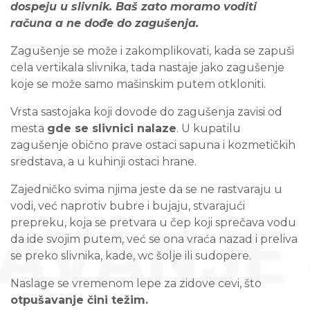
dospeju u slivnik. Baš zato moramo voditi
računa a ne dođe do zagušenja.
Zagušenje se može i zakomplikovati, kada se zapuši
cela vertikala slivnika, tada nastaje jako zagušenje
koje se može samo mašinskim putem otkloniti.
Vrsta sastojaka koji dovode do zagušenja zavisi od
mesta
gde se slivnici nalaze
. U kupatilu
zagušenje obično prave ostaci sapuna i kozmetičkih
sredstava, a u kuhinji ostaci hrane.
Zajedničko svima njima jeste da se ne rastvaraju u
vodi, već naprotiv bubre i bujaju, stvarajući
prepreku, koja se pretvara u čep koji sprečava vodu
da ide svojim putem, već se ona vraća nazad i preliva
se preko slivnika, kade, wc šolje ili sudopere.
Naslage se vremenom lepe za zidove cevi, što
otpušavanje čini težim.