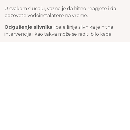
U svakom slučaju, važno je da hitno reagjete i da
pozovete vodoinstalatere na vreme.
Odgušenje slivnika
i cele linije slivnika je hitna
intervencija i kao takva može se raditi bilo kada.