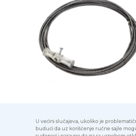
U većini slučajeva, ukoliko je problemati
budući da uz korišćenje ručne sajle mogu
sudoperi i naravno da ga sa uspehom otk