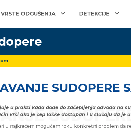
VRSTE ODGUŠENJA
DETEKCIJE
udopere
jlom
AVANJE SUDOPERE 
uje u praksi kada dođe do začepljenja odvoda na su
in vrši ako je čep laške dostupan i u slučaju da je 
eri u najkraćem mogućem roku konkretni problem da r