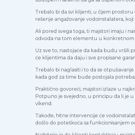
Trebalo bi da svi klijenti, u čijem prost
rešenje angažovanje vodoinstalatera, koji 
Ali pored svega toga, ti majstori imaju i 
odvoda na tom elementu u konkretnom s
Uz sve to, nastojaće da kada budu vršili 
će klijentima da daju i sve propisane gara
Trebalo bi naglasiti i to da se otpušavanj
kada god za time bude postojala potreba
Praktično govoreći, majstori izlaze u na
Potpuno je svejedno, u principu da li je u
vikend.
Takođe, hitne intervencije će vodoinstalat
došlo do poteškoća sa funkcionisanjem od
Najbitnije je da klijenti kontaktiraju maj