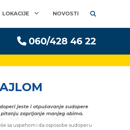
LOKACIJE
NOVOSTI
060/428 46 22
SAJLOM
doperi jeste i otpušavanje sudopere
u pitanju zaprljanje manjeg obima.
eše sa uspehom i da osposobe sudoperu