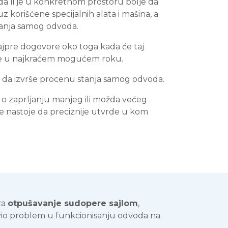
če da li je u konkretnom prostoru bolje da
 uz korišćene specijalnih alata i mašina, a
tanja samog odvoda.
 najpre dogovore oko toga kada će taj
ude u najkraćem mogućem roku.
re da izvrše procenu stanja samog odvoda.
 o zaprljanju manjeg ili možda većeg
e nastoje da preciznije utvrde u kom
za
otpušavanje sudopere sajlom
,
avio problem u funkcionisanju odvoda na