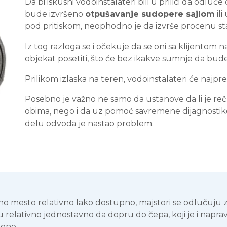
Da bi iskusni vodoinstalateri bili u prilici da odlu
bude izvršeno
otpušavanje sudopere sajlom
ili
pod pritiskom, neophodno je da izvrše procenu s
Iz tog razloga se i očekuje da se oni sa klijentom
objekat posetiti, što će bez ikakve sumnje da b
Prilikom izlaska na teren, vodoinstalateri će najp
Posebno je važno ne samo da ustanove da li je reč
obima, nego i da uz pomoć savremene dijagnostik
delu odvoda je nastao problem.
čno mesto relativno lako dostupno, majstori se odlučuju 
 relativno jednostavno da dopru do čepa, koji je i napr
lone.