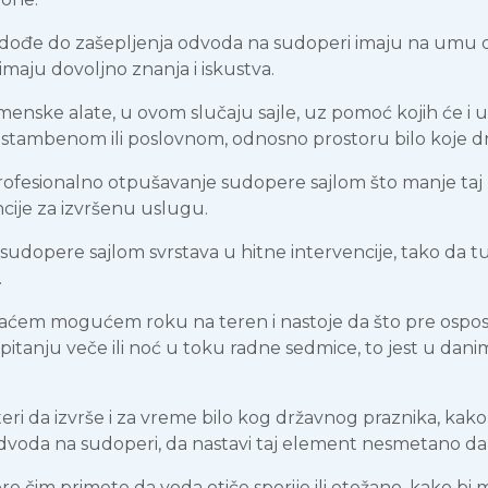
oru dođe do zašepljenja odvoda na sudoperi imaju na umu d
imaju dovoljno znanja i iskustva.
namenske alate, u ovom slučaju sajle, uz pomoć kojih će 
tambenom ili poslovnom, odnosno prostoru bilo koje 
profesionalno otpušavanje sudopere sajlom što manje taj
ncije za izvršenu uslugu.
e sudopere sajlom svrstava u hitne intervencije, tako da
.
jkraćem mogućem roku na teren i nastoje da što pre ospo
 pitanju veče ili noć u toku radne sedmice, to jest u da
eri da izvrše i za vreme bilo kog državnog praznika, kako
voda na sudoperi, da nastavi taj element nesmetano da 
store čim primete da voda otiče sporije ili otežano, kako 