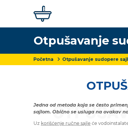
Otpušavanje s
Početna
Otpušavanje sudopere sa
OTPUŠ
Jedna od metoda koja se često primenj
sajlom. Obično se usluga na ovakav nač
Uz
korišćenje ručne sajle
će vodoinstalat