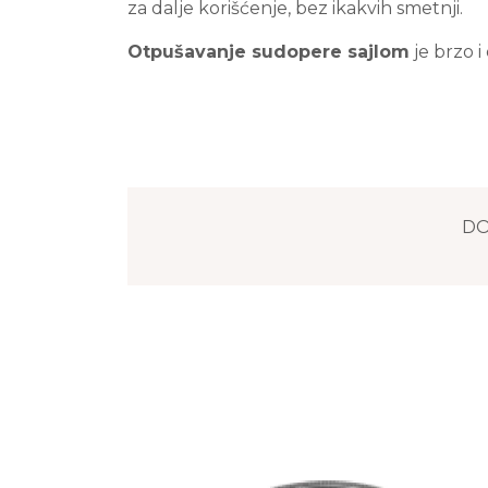
za dalje korišćenje, bez ikakvih smetnji.
Otpušavanje sudopere sajlom
je brzo i
DO