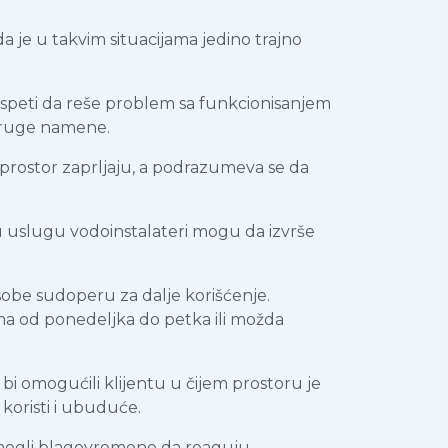
a je u takvim situacijama jedino trajno
i uspeti da reše problem sa funkcionisanjem
druge namene.
 prostor zaprljaju, a podrazumeva se da
 tu uslugu vodoinstalateri mogu da izvrše
sobe sudoperu za dalje korišćenje.
nima od ponedeljka do petka ili možda
 bi omogućili klijentu u čijem prostoru je
koristi i ubuduće.
bi mogli blagovremeno da reaguju.