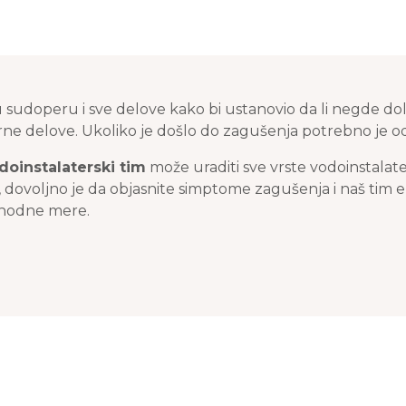
sudoperu i sve delove kako bi ustanovio da li negde dol
porne delove. Ukoliko je došlo do zagušenja potrebno je o
doinstalaterski tim
može uraditi sve vrste vodoinstalat
dovoljno je da objasnite simptome zagušenja i naš tim eks
phodne mere.