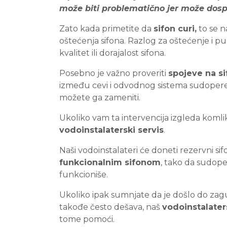
može biti problematično jer može dosp
Zato kada primetite da
sifon curi,
to se 
oštećenja sifona. Razlog za oštećenje i pu
kvalitet ili dorajalost sifona.
Posebno je važno proveriti
spojeve na s
između cevi i odvodnog sistema sudopere.
možete ga zameniti.
Ukoliko vam ta intervencija izgleda koml
vodoinstalaterski servis
.
Naši vodoinstalateri će doneti rezervni sif
funkcionalnim sifonom
, tako da sudop
funkcioniše.
Ukoliko ipak sumnjate da je došlo do zagu
takođe često dešava, naš
vodoinstalater
tome pomoći.