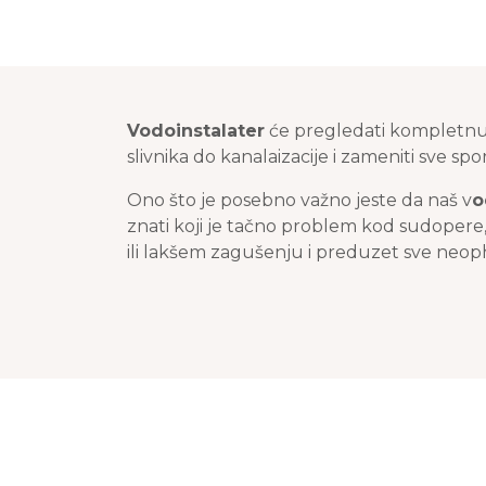
Vodoinstalater
će pregledati kompletnu 
slivnika do kanalaizacije i zameniti sve s
Ono što je posebno važno jeste da naš v
o
znati koji je tačno problem kod sudopere, 
ili lakšem zagušenju i preduzet sve neo