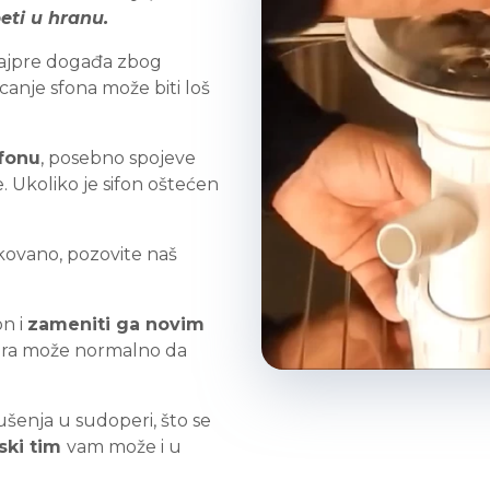
eti u hranu.
najpre događa zbog
canje sfona može biti loš
ifonu
, posebno spojeve
 Ukoliko je sifon oštećen
ikovano, pozovite naš
on i
zameniti ga novim
era može normalno da
šenja u sudoperi, što se
ski tim
vam može i u