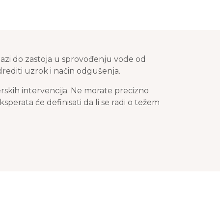
azi do zastoja u sprovođenju vode od
drediti uzrok i način odgušenja.
erskih intervencija. Ne morate precizno
perata će definisati da li se radi o težem