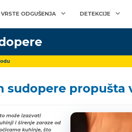
VRSTE ODGUŠENJA
DETEKCIJE
udopere
vodu
n sudopere propušta
to može izazvati
hinji i širenje zaraze od
očicama kuhinje, što