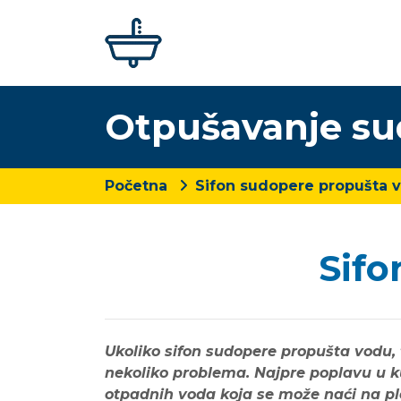
Otpušavanje s
Početna
Sifon sudopere propušta 
Sifo
Ukoliko sifon sudopere propušta vodu, 
nekoliko problema. Najpre poplavu u ku
otpadnih voda koja se može naći na pl